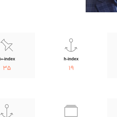
 predictive control of a yeast fermentation bioreactor using new bee c
 سیگنال کوچک مبدل پل فعال دوگانه
A New Bee Colony-WNN Structure for Identification and Modelling of a 
i10-index
h-index
35
19
ith a New Extended Kalman Particle Filter for Maximum Power Point Tra
Speed and rotor position estimation for sensorless brushless DC motor 
bjective profit-driven micro-CHP planning model under participation in 