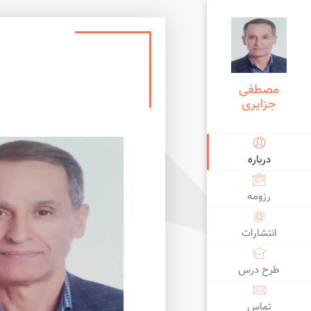
مصطفی
جزایری
درباره
کنترل توان راکتیو (1310 بار دانلود)
رزومه
converter with high efficiency
انتشارات
تحلیل سیستم های انرژی2 (1340 بار دانلود)
طرح درس
fication with Small Databases
تحلیل سیستم های انرژی1 (1720 بار دانلود)
تماس