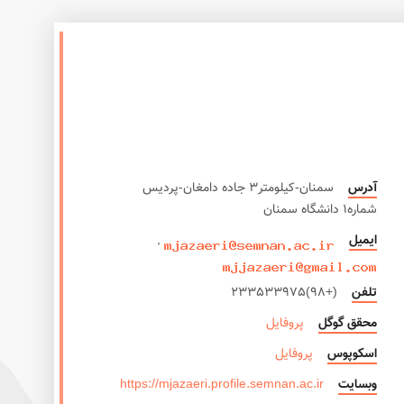
آدرس
سمنان-کیلومتر3 جاده دامغان-پردیس
شماره1 دانشگاه سمنان
ایمیل
,
Design and i
تلفن
(+98)233533975
محقق گوگل
پروفایل
اسکوپوس
پروفایل
وبسایت
https://mjazaeri.profile.semnan.ac.ir