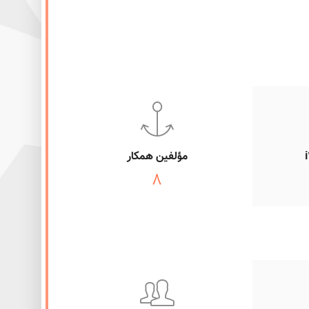
Nonlinear model-based
مؤلفین همکار
8
Irradiation and Temperature Estimation w
A new multi-o